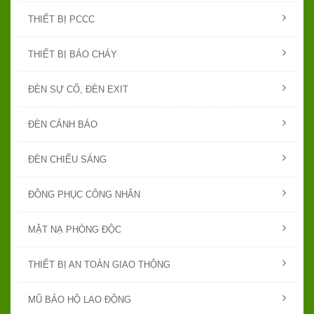
THIẾT BỊ PCCC
THIẾT BỊ BÁO CHÁY
ĐÈN SỰ CỐ, ĐÈN EXIT
ĐÈN CẢNH BÁO
ĐÈN CHIẾU SÁNG
ĐỒNG PHỤC CÔNG NHÂN
MẶT NẠ PHÒNG ĐỘC
THIẾT BỊ AN TOÀN GIAO THÔNG
MŨ BẢO HỘ LAO ĐỘNG