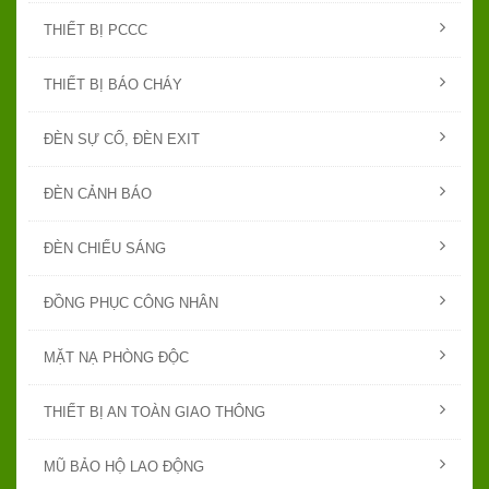
THIẾT BỊ PCCC
THIẾT BỊ BÁO CHÁY
ĐÈN SỰ CỐ, ĐÈN EXIT
ĐÈN CẢNH BÁO
ĐÈN CHIẾU SÁNG
ĐỒNG PHỤC CÔNG NHÂN
MẶT NẠ PHÒNG ĐỘC
THIẾT BỊ AN TOÀN GIAO THÔNG
MŨ BẢO HỘ LAO ĐỘNG