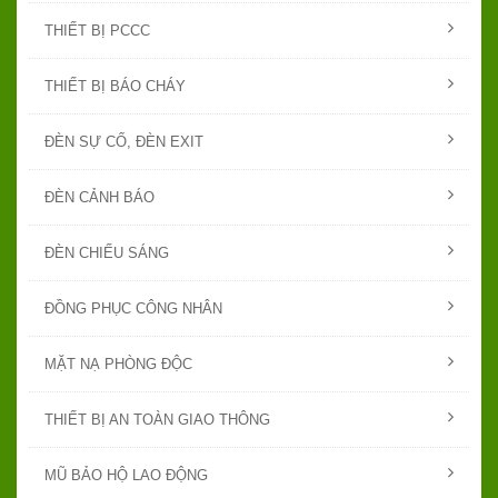
THIẾT BỊ PCCC
THIẾT BỊ BÁO CHÁY
ĐÈN SỰ CỐ, ĐÈN EXIT
ĐÈN CẢNH BÁO
ĐÈN CHIẾU SÁNG
ĐỒNG PHỤC CÔNG NHÂN
MẶT NẠ PHÒNG ĐỘC
THIẾT BỊ AN TOÀN GIAO THÔNG
MŨ BẢO HỘ LAO ĐỘNG