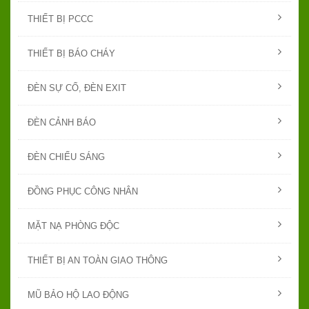
THIẾT BỊ PCCC
THIẾT BỊ BÁO CHÁY
ĐÈN SỰ CỐ, ĐÈN EXIT
ĐÈN CẢNH BÁO
ĐÈN CHIẾU SÁNG
ĐỒNG PHỤC CÔNG NHÂN
MẶT NẠ PHÒNG ĐỘC
THIẾT BỊ AN TOÀN GIAO THÔNG
MŨ BẢO HỘ LAO ĐỘNG